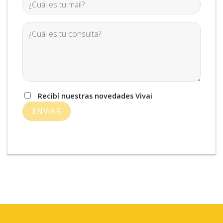
Recibí nuestras novedades Vivai