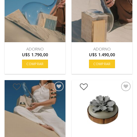
ADORNO
ADORNO
U$S
1.790,00
U$S
1.490,00
COMPRAR
COMPRAR