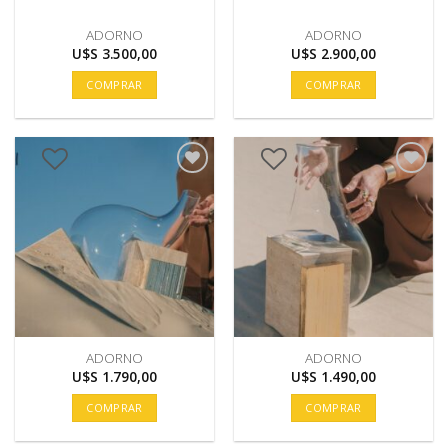
ADORNO
ADORNO
U$S
3.500,00
U$S
2.900,00
COMPRAR
COMPRAR
ADORNO
ADORNO
U$S
1.790,00
U$S
1.490,00
COMPRAR
COMPRAR