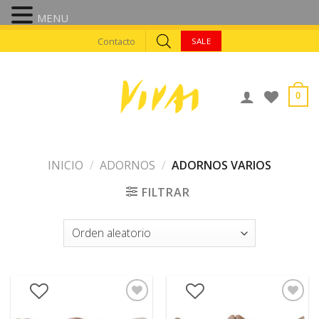
MENU
Skip
Contacto
SALE
to
content
0
INICIO
/
ADORNOS
/
ADORNOS VARIOS
FILTRAR