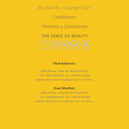
#EsdeVIVAI - Copyright 2021
Contáctanos
Términos y Condiciones
THE SENSE OF BEAUTY
Vivai Adornos
Calle 20 esq. Calle 30, Punta del Este.
Tel: +598 4244 3566 Cel: +598 96 215 000
Abierto de martes a sabados de 11 a 19 hrs.
Vivai Muebles
Calle 18 esq. Calle 29, Punta del Este.
Tel: +598 4244 2678 Cel: +598 97 109 900
Abierto de martes a sábados de 11 a 19 hrs.