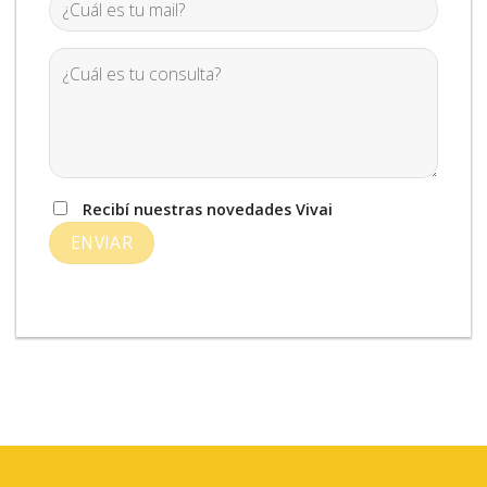
Recibí nuestras novedades Vivai