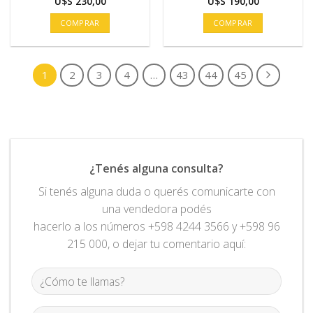
U$S
230,00
U$S
190,00
COMPRAR
COMPRAR
1
2
3
4
…
43
44
45
¿Tenés alguna consulta?
Si tenés alguna duda o querés comunicarte con
una vendedora podés
hacerlo a los números +598 4244 3566 y +598 96
215 000, o dejar tu comentario aquí: