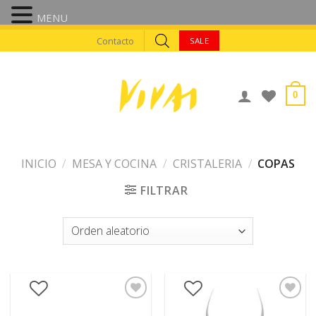
MENU
Skip
Contacto
SALE
to
content
0
INICIO
/
MESA Y COCINA
/
CRISTALERIA
/
COPAS
FILTRAR