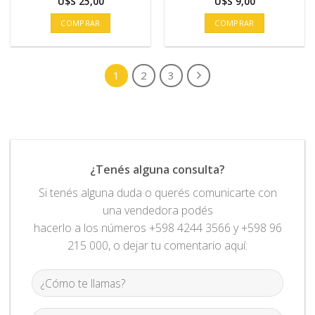
U$S
25,00
U$S
9,00
COMPRAR
COMPRAR
1
2
3
¿Tenés alguna consulta?
Si tenés alguna duda o querés comunicarte con
una vendedora podés
hacerlo a los números +598 4244 3566 y +598 96
215 000, o dejar tu comentario aquí: