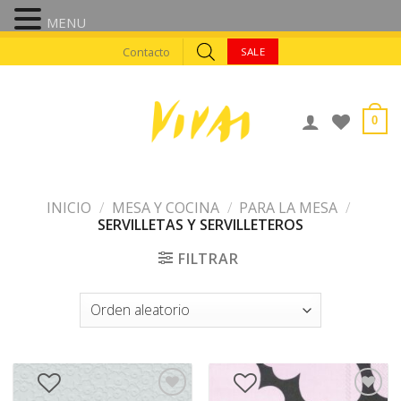
MENU
Skip
Contacto
SALE
to
content
0
INICIO
/
MESA Y COCINA
/
PARA LA MESA
/
SERVILLETAS Y SERVILLETEROS
FILTRAR