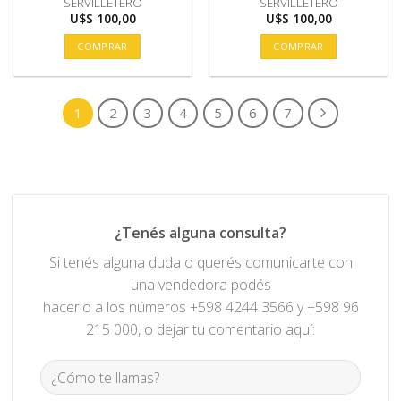
SERVILLETERO
SERVILLETERO
U$S
100,00
U$S
100,00
COMPRAR
COMPRAR
1
2
3
4
5
6
7
¿Tenés alguna consulta?
Si tenés alguna duda o querés comunicarte con
una vendedora podés
hacerlo a los números +598 4244 3566 y +598 96
215 000, o dejar tu comentario aquí: