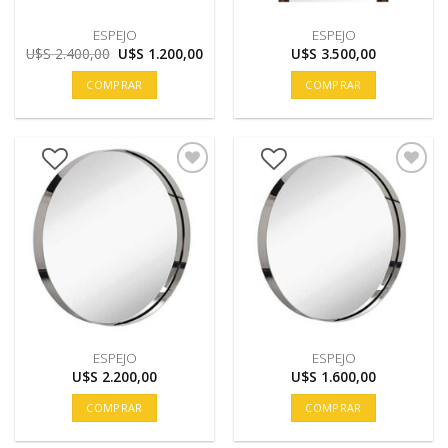
ESPEJO
ESPEJO
El
El
U$S
2.400,00
U$S
1.200,00
U$S
3.500,00
precio
precio
original
actual
COMPRAR
COMPRAR
era:
es:
U$S
U$S
2.400,00.
1.200,00.
ESPEJO
ESPEJO
U$S
2.200,00
U$S
1.600,00
COMPRAR
COMPRAR