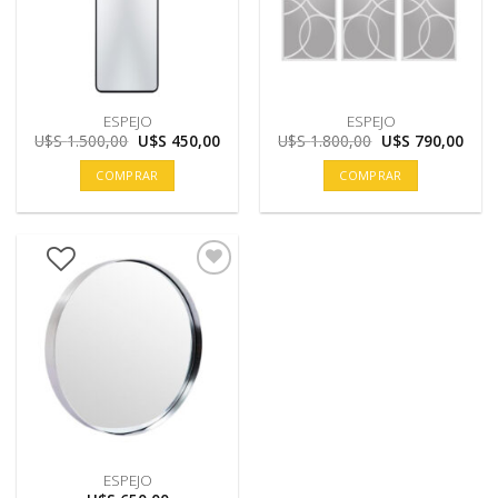
ESPEJO
ESPEJO
El
El
El
El
U$S
1.500,00
U$S
450,00
U$S
1.800,00
U$S
790,00
precio
precio
precio
prec
original
actual
original
actu
COMPRAR
COMPRAR
era:
es:
era:
es:
U$S
U$S
U$S
U$S
1.500,00.
450,00.
1.800,00.
790,
ESPEJO