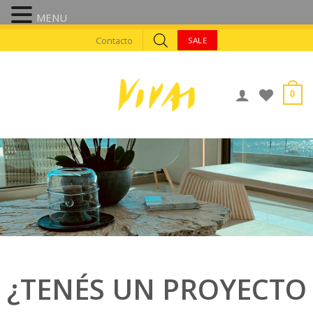
MENU
Skip
Contacto
SALE
to
content
0
¿TENÉS UN PROYECTO