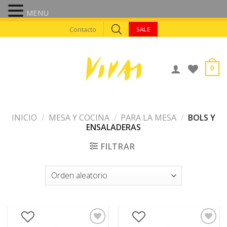
MENU
Skip
Contacto
SALE
to
content
0
INICIO
/
MESA Y COCINA
/
PARA LA MESA
/
BOLS Y
ENSALADERAS
FILTRAR