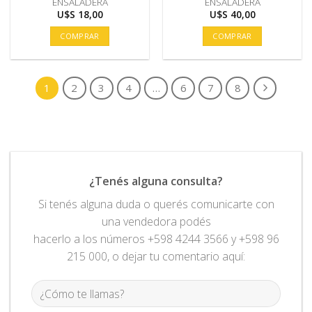
ENSALADERA
ENSALADERA
U$S
18,00
U$S
40,00
COMPRAR
COMPRAR
1
2
3
4
…
6
7
8
¿Tenés alguna consulta?
Si tenés alguna duda o querés comunicarte con
una vendedora podés
hacerlo a los números +598 4244 3566 y +598 96
215 000, o dejar tu comentario aquí: