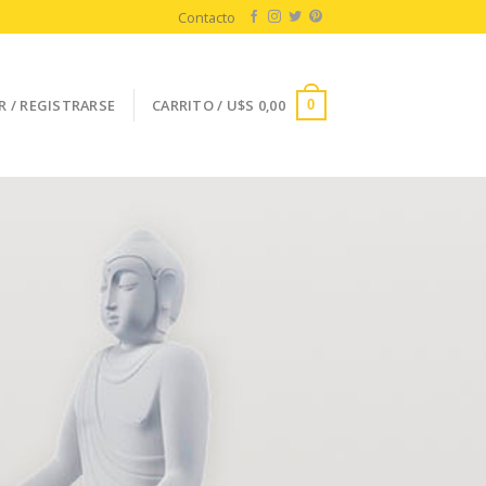
Contacto
R / REGISTRARSE
CARRITO /
U$S
0,00
0