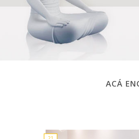
ACÁ EN
21