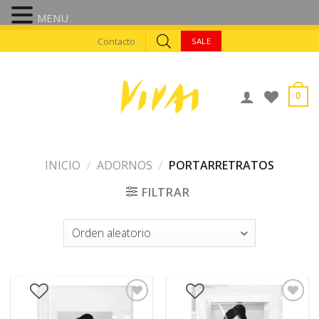
MENU
Skip
Contacto
SALE
to
content
0
INICIO
/
ADORNOS
/
PORTARRETRATOS
FILTRAR