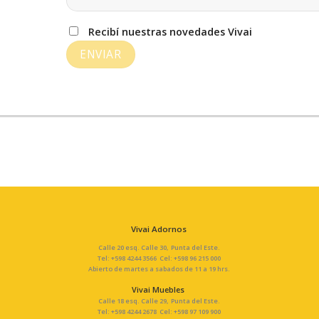
Recibí nuestras novedades Vivai
Vivai Adornos
Calle 20 esq. Calle 30, Punta del Este.
Tel: +598 4244 3566 Cel: +598 96 215 000
Abierto de martes a sabados de 11 a 19 hrs.
Vivai Muebles
Calle 18 esq. Calle 29, Punta del Este.
Tel: +598 4244 2678 Cel: +598 97 109 900