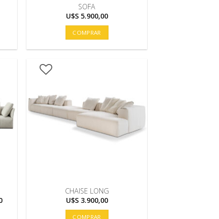
SOFA
U$S
5.900,00
COMPRAR
CHAISE LONG
El
0
U$S
3.900,00
precio
actual
COMPRAR