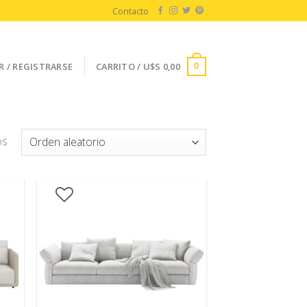
Contacto
R / REGISTRARSE
CARRITO /
U$S
0,00
0
os