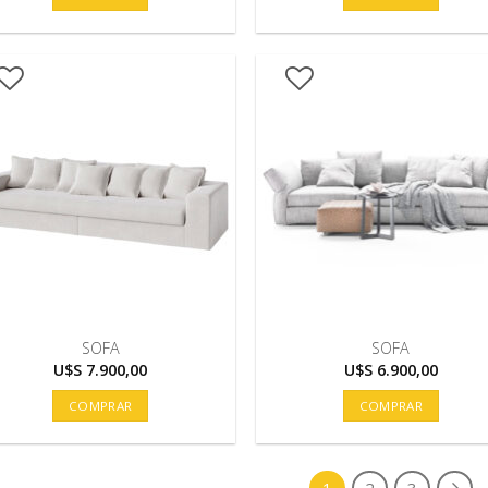
era:
U$S
11.800,00.
SOFA
SOFA
U$S
7.900,00
U$S
6.900,00
COMPRAR
COMPRAR
1
2
3