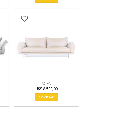
es:
U$S
5.900,00.
SOFA
U$S
8.500,00
COMPRAR