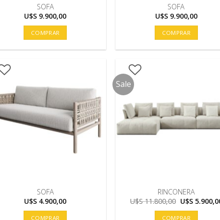
SOFA
SOFA
U$S
9.900,00
U$S
9.900,00
COMPRAR
COMPRAR
Sale
SOFA
RINCONERA
El
U$S
4.900,00
U$S
11.800,00
U$S
5.900,0
precio
original
COMPRAR
COMPRAR