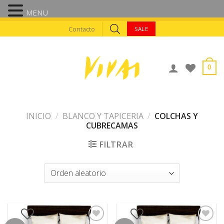
MENU
Skip
Contacto
SALE
to
content
0
INICIO
/
BLANCO Y TAPICERIA
/
COLCHAS Y
CUBRECAMAS
FILTRAR