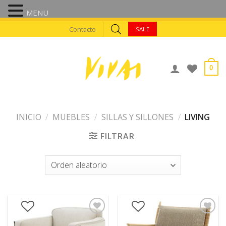
MENU
Skip
Contacto
SALE
to
content
0
INICIO
/
MUEBLES
/
SILLAS Y SILLONES
/
LIVING
FILTRAR