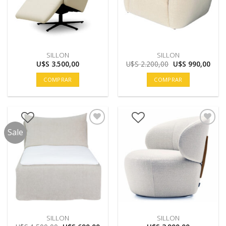
SILLON
SILLON
El
El
U$S
3.500,00
U$S
2.200,00
U$S
990,00
precio
prec
original
actu
COMPRAR
COMPRAR
era:
es:
U$S
U$S
2.200,00.
990,
Sale
SILLON
SILLON