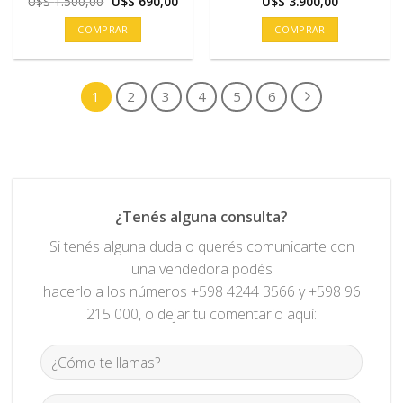
El
El
U$S
1.500,00
U$S
690,00
U$S
3.900,00
precio
precio
original
actual
COMPRAR
COMPRAR
era:
es:
U$S
U$S
1.500,00.
690,00.
1
2
3
4
5
6
¿Tenés alguna consulta?
Si tenés alguna duda o querés comunicarte con
una vendedora podés
hacerlo a los números +598 4244 3566 y +598 96
215 000, o dejar tu comentario aquí: