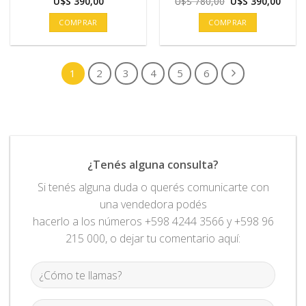
El
El
U$S
390,00
U$S
780,00
U$S
390,00
precio
preci
original
actua
COMPRAR
COMPRAR
era:
es:
U$S
U$S
780,00.
390,0
1
2
3
4
5
6
¿Tenés alguna consulta?
Si tenés alguna duda o querés comunicarte con
una vendedora podés
hacerlo a los números +598 4244 3566 y +598 96
215 000, o dejar tu comentario aquí: