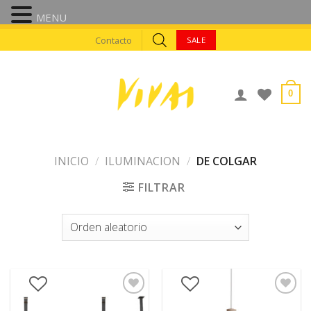
MENU
Skip
Contacto
SALE
to
content
0
INICIO
/
ILUMINACION
/
DE COLGAR
FILTRAR