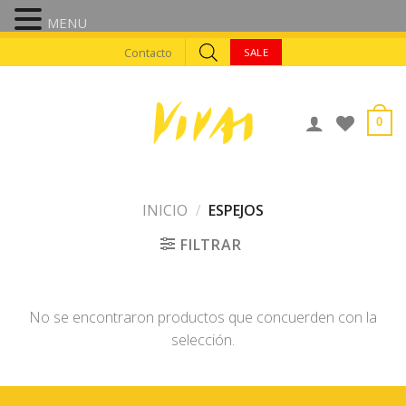
MENU
Skip
Contacto
SALE
to
content
0
INICIO
/
ESPEJOS
FILTRAR
No se encontraron productos que concuerden con la
selección.