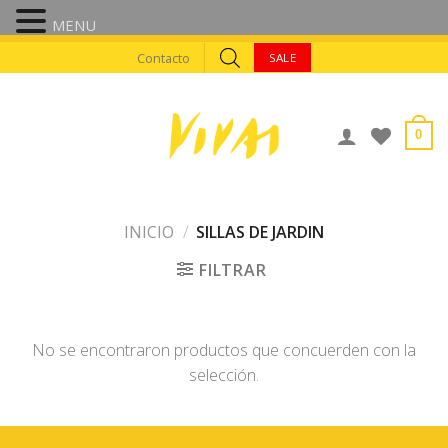
MENU
Skip
Contacto
SALE
to
content
0
INICIO
/
SILLAS DE JARDIN
FILTRAR
No se encontraron productos que concuerden con la
selección.