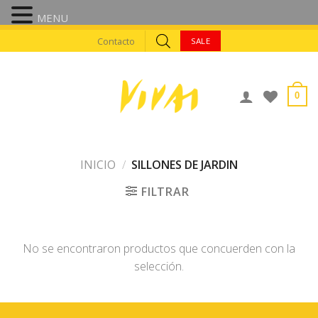
MENU
Skip
Contacto
SALE
to
content
0
INICIO
/
SILLONES DE JARDIN
FILTRAR
No se encontraron productos que concuerden con la
selección.