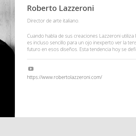
Roberto Lazzeroni
Director de arte italiano.
Cuando habla de sus creaciones Lazzeroni utiliza l
es incluso sencillo para un ojo inexperto ver la ten
futuro en esos diseños. Esta tendencia hoy se def
https://www.robertolazzeroni.com/