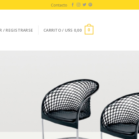
Contacto
R / REGISTRARSE
CARRITO /
U$S
0,00
0