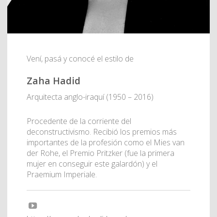
Vení, pasá y conocé el estilo de
Zaha Hadid
Arquitecta anglo-iraquí (1950 – 2016)
Procedente de la corriente del
deconstructivismo. Recibió los premios más
importantes de la profesión como el Mies van
der Rohe, el Premio Pritzker​ (fue la primera
mujer en conseguir este galardón) y el
Praemium Imperiale.