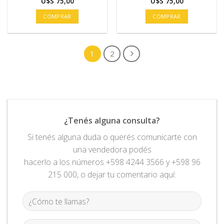
U$S
75,00
U$S
75,00
COMPRAR
COMPRAR
1
2
¿Tenés alguna consulta?
Si tenés alguna duda o querés comunicarte con
una vendedora podés
hacerlo a los números +598 4244 3566 y +598 96
215 000, o dejar tu comentario aquí: