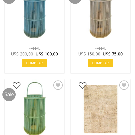
FANAL
FANAL
El
El
El
El
U$S
200,00
U$S
100,00
U$S
150,00
U$S
75,00
precio
precio
precio
precio
original
actual
original
actual
COMPRAR
COMPRAR
era:
es:
era:
es:
U$S
U$S
U$S
U$S
200,00.
100,00.
150,00.
75,00.
Sale