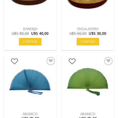
BANDEJA
ENSALADERA
El
El
El
El
U$S
80,00
U$S
40,00
U$S
60,00
U$S
30,00
precio
precio
precio
precio
original
actual
original
actual
COMPRAR
COMPRAR
era:
es:
era:
es:
U$S
U$S
U$S
U$S
80,00.
40,00.
60,00.
30,00.
ABANICO
ABANICO