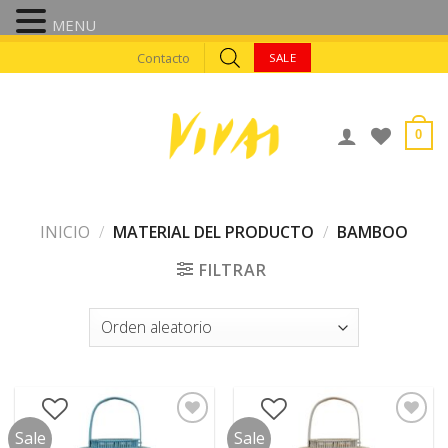
MENU
Skip
Contacto
SALE
to
content
0
INICIO
/
MATERIAL DEL PRODUCTO
/
BAMBOO
FILTRAR
Sale
Sale