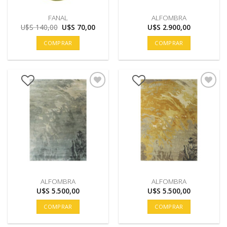
FANAL
ALFOMBRA
El
El
U$S
140,00
U$S
70,00
U$S
2.900,00
precio
precio
original
actual
COMPRAR
COMPRAR
era:
es:
U$S
U$S
140,00.
70,00.
ALFOMBRA
ALFOMBRA
U$S
5.500,00
U$S
5.500,00
COMPRAR
COMPRAR