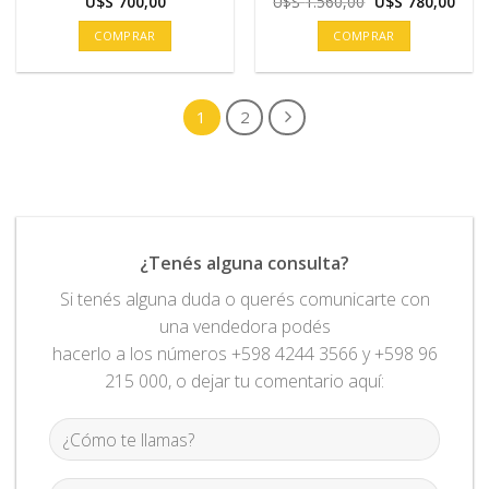
El
El
U$S
700,00
U$S
1.560,00
U$S
780,00
precio
prec
original
actu
COMPRAR
COMPRAR
era:
es:
U$S
U$S
1.560,00.
780,
1
2
¿Tenés alguna consulta?
Si tenés alguna duda o querés comunicarte con
una vendedora podés
hacerlo a los números +598 4244 3566 y +598 96
215 000, o dejar tu comentario aquí: