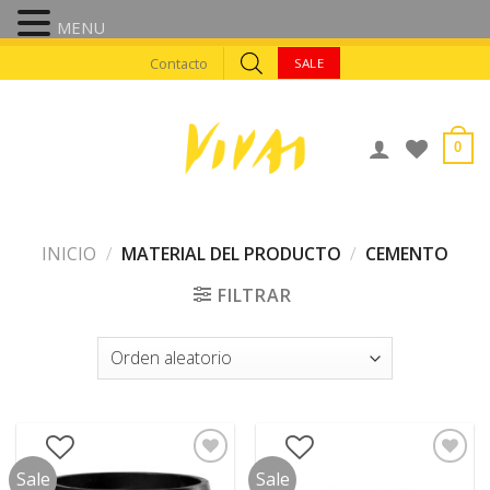
MENU
Skip
Contacto
SALE
to
content
0
INICIO
/
MATERIAL DEL PRODUCTO
/
CEMENTO
FILTRAR
Sale
Sale