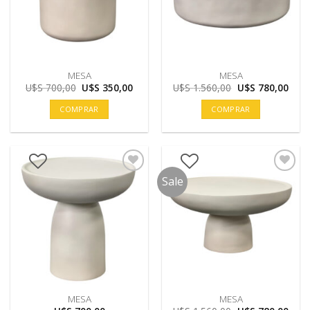
MESA
MESA
El
El
El
El
U$S
700,00
U$S
350,00
U$S
1.560,00
U$S
780,00
precio
precio
precio
prec
original
actual
original
actu
COMPRAR
COMPRAR
era:
es:
era:
es:
U$S
U$S
U$S
U$S
700,00.
350,00.
1.560,00.
780,
Sale
MESA
MESA