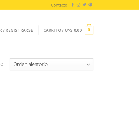
Contacto
R / REGISTRARSE
CARRITO /
U$S
0,00
0
do