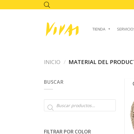
Skip
to
content
TIENDA
SERVICIO
INICIO
/
MATERIAL DEL PRODU
BUSCAR
Búsqueda
de
productos
FILTRAR POR COLOR