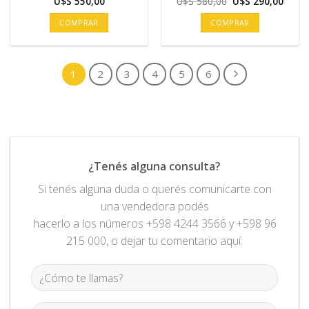
El
El
U$S
550,00
U$S
580,00
U$S
290,00
precio
preci
original
actua
COMPRAR
COMPRAR
era:
es:
U$S
U$S
580,00.
290,0
1
2
3
4
5
6
¿Tenés alguna consulta?
Si tenés alguna duda o querés comunicarte con
una vendedora podés
hacerlo a los números +598 4244 3566 y +598 96
215 000, o dejar tu comentario aquí: