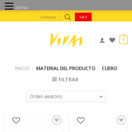
MENU
Skip
Contacto
SALE
to
content
0
INICIO
/
MATERIAL DEL PRODUCTO
/
CUERO
FILTRAR