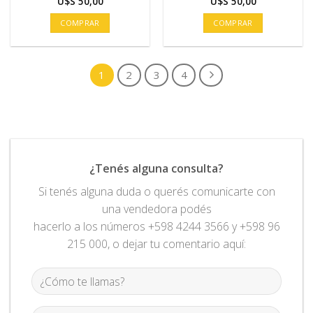
U$S
50,00
U$S
50,00
COMPRAR
COMPRAR
1
2
3
4
¿Tenés alguna consulta?
Si tenés alguna duda o querés comunicarte con
una vendedora podés
hacerlo a los números +598 4244 3566 y +598 96
215 000, o dejar tu comentario aquí: