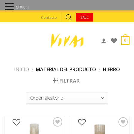
MENU
Skip
Contacto
SALE
to
content
0
INICIO
/
MATERIAL DEL PRODUCTO
/
HIERRO
FILTRAR