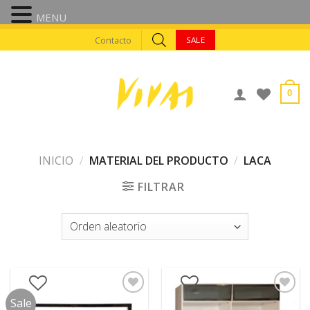
MENU
Skip
Contacto
SALE
to
content
0
INICIO
/
MATERIAL DEL PRODUCTO
/
LACA
FILTRAR
Sale