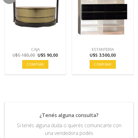
CAJA
ESTANTERIA
El
El
U$S
180,00
U$S
90,00
U$S
3.500,00
precio
precio
original
actual
COMPRAR
COMPRAR
era:
es:
U$S
U$S
180,00.
90,00.
¿Tenés alguna consulta?
Si tenés alguna duda o querés comunicarte con
una vendedora podés