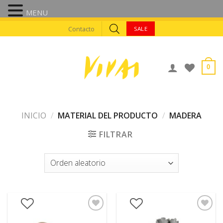
MENU
Skip
Contacto
SALE
to
content
0
INICIO
/
MATERIAL DEL PRODUCTO
/
MADERA
FILTRAR