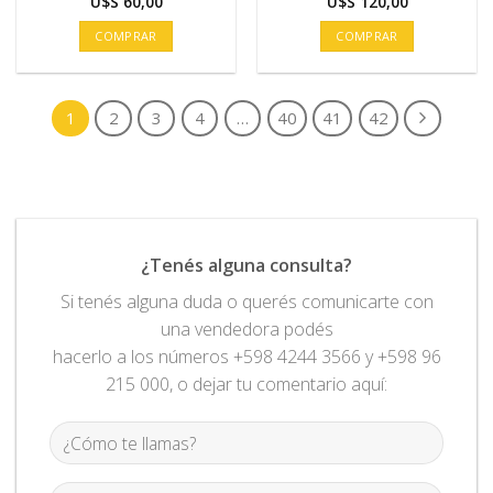
U$S
60,00
U$S
120,00
COMPRAR
COMPRAR
1
2
3
4
…
40
41
42
¿Tenés alguna consulta?
Si tenés alguna duda o querés comunicarte con
una vendedora podés
hacerlo a los números +598 4244 3566 y +598 96
215 000, o dejar tu comentario aquí: