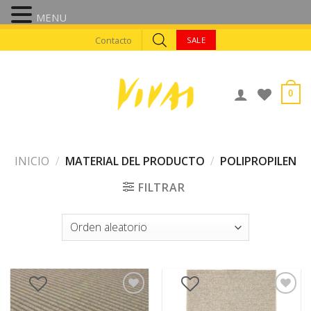
MENU
Skip
Contacto
SALE
to
content
0
INICIO
/
MATERIAL DEL PRODUCTO
/
POLIPROPILEN
FILTRAR