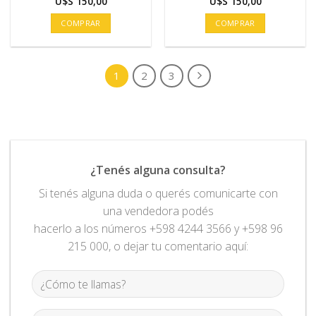
U$S
150,00
U$S
150,00
COMPRAR
COMPRAR
1
2
3
¿Tenés alguna consulta?
Si tenés alguna duda o querés comunicarte con
una vendedora podés
hacerlo a los números +598 4244 3566 y +598 96
215 000, o dejar tu comentario aquí: