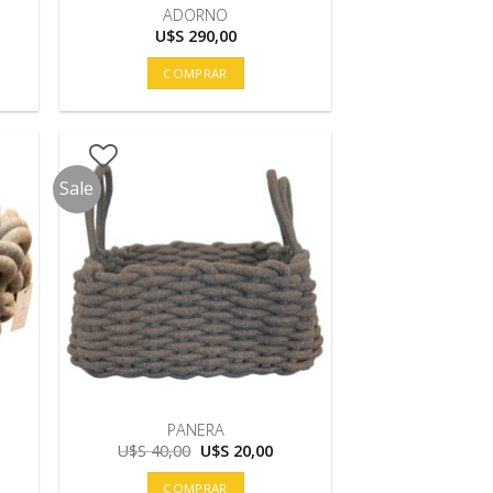
ADORNO
U$S
290,00
COMPRAR
Sale
PANERA
El
El
U$S
40,00
U$S
20,00
precio
precio
original
actual
COMPRAR