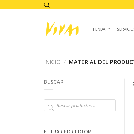
Skip
to
content
TIENDA
SERVICIO
INICIO
/
MATERIAL DEL PRODU
BUSCAR
Búsqueda
de
productos
FILTRAR POR COLOR