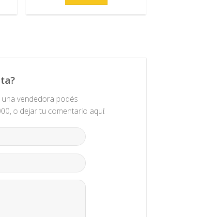
era:
es:
U$S
U$S
40,00.
20,00.
ta?
n una vendedora podés
0, o dejar tu comentario aquí: