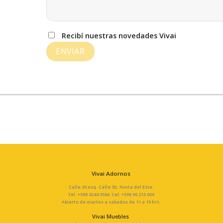
Recibí nuestras novedades Vivai
Vivai Adornos
Calle 20 esq. Calle 30, Punta del Este.
Tel: +598 4244 3566 Cel: +598 96 215 000
Abierto de martes a sabados de 11 a 19 hrs.
Vivai Muebles