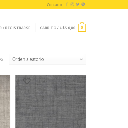
Contacto
R / REGISTRARSE
CARRITO /
U$S
0,00
0
os