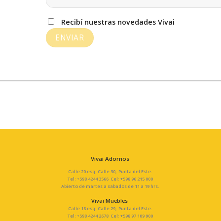
Recibí nuestras novedades Vivai
Vivai Adornos
Calle 20 esq. Calle 30, Punta del Este.
Tel: +598 4244 3566 Cel: +598 96 215 000
Abierto de martes a sabados de 11 a 19 hrs.
Vivai Muebles
Calle 18 esq. Calle 29, Punta del Este.
Tel: +598 4244 2678 Cel: +598 97 109 900