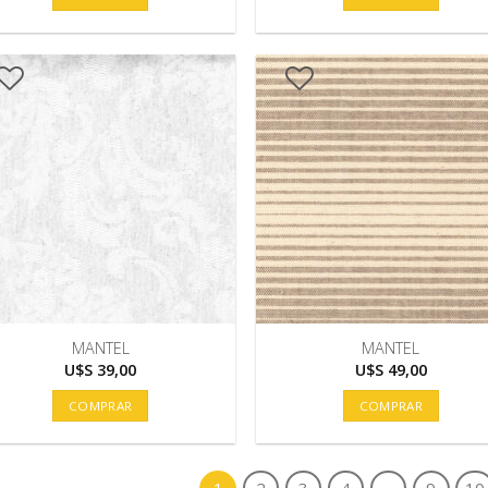
MANTEL
MANTEL
U$S
39,00
U$S
49,00
COMPRAR
COMPRAR
1
2
3
4
…
9
10