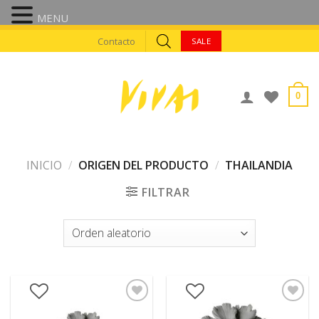
MENU
Skip
Contacto
SALE
to
content
0
INICIO
/
ORIGEN DEL PRODUCTO
/
THAILANDIA
FILTRAR