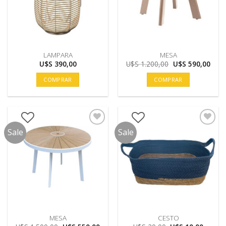
LAMPARA
MESA
El
El
U$S
390,00
U$S
1.200,00
U$S
590,00
precio
prec
original
actu
COMPRAR
COMPRAR
era:
es:
U$S
U$S
1.200,00.
590,
Sale
Sale
MESA
CESTO