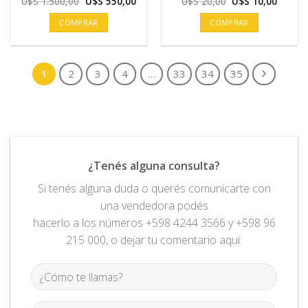
El
El
El
El
U$S
1.500,00
U$S
550,00
U$S
20,00
U$S
10,00
precio
precio
precio
precio
original
actual
original
actual
COMPRAR
COMPRAR
era:
es:
era:
es:
U$S
U$S
U$S
U$S
1.500,00.
550,00.
20,00.
10,00.
1
2
3
4
…
33
34
35
¿Tenés alguna consulta?
Si tenés alguna duda o querés comunicarte con
una vendedora podés
hacerlo a los números +598 4244 3566 y +598 96
215 000, o dejar tu comentario aquí: