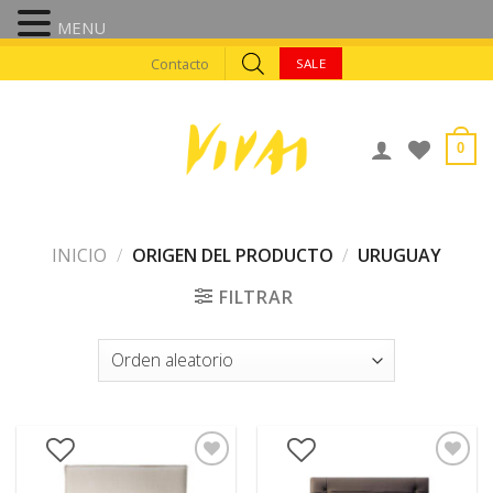
MENU
Skip
Contacto
SALE
to
content
0
INICIO
/
ORIGEN DEL PRODUCTO
/
URUGUAY
FILTRAR