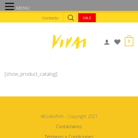
MENU
Skip
Contacto
SALE
to
content
0
[show_product_catalog]
#EsdeVIVAI - Copyright 2021
Contáctanos
Términos y Condiciones