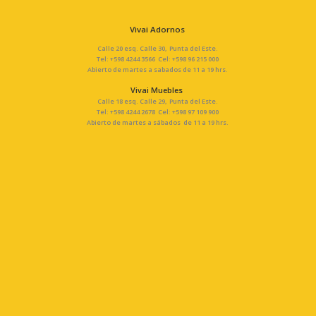
Vivai Adornos
Calle 20 esq. Calle 30, Punta del Este.
Tel: +598 4244 3566 Cel: +598 96 215 000
Abierto de martes a sabados de 11 a 19 hrs.
Vivai Muebles
Calle 18 esq. Calle 29, Punta del Este.
Tel: +598 4244 2678 Cel: +598 97 109 900
Abierto de martes a sábados de 11 a 19 hrs.