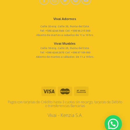
Vivai Adornos
Calle 20 esq. Calle 30, Punta del Este.
Tel: +598 4244 3566 Cel: +598 96 215 000
Abierto de martes a sabados de 11 a 19 hrs.
Vivai Muebles
Calle 18 esq. Calle 29, Punta del Este.
Tel: +598 4244 2678 Cel: +598 97 109 900
Abierto de martes a sábados de 11 a 19 hrs.
Pagos con tarjetas de Crédito hasta 3 cuotas sin recargo, tarjetas de Débito
o transferencias Bancarias
Vivai - Kenzia S.A.