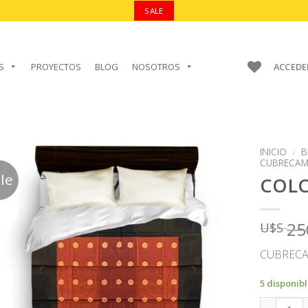
SALE
S
PROYECTOS
BLOG
NOSOTROS
ACCEDE
INICIO
/
B
CUBRECA
le
COL
AÑADIR A
25
U$S
FAVORITOS
CUBRECA
5 disponib
COLCHA C