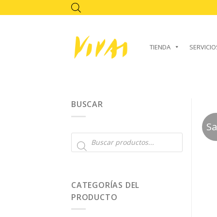
Skip
to
content
TIENDA
SERVICIO
BUSCAR
Sa
Búsqueda
de
productos
CATEGORÍAS DEL
PRODUCTO