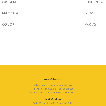
ORIGEN
THAILANDIA
MATERIAL
SEDA
COLOR
VARIOS
Vivai Adornos
Calle 20 esq. Calle 30, Punta del Este.
Tel: +598 4244 3566 Cel: +598 96 215 000
Abierto de martes a sabados de 11 a 19 hrs.
Vivai Muebles
Calle 18 esq. Calle 29, Punta del Este.