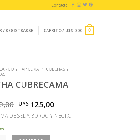
Contacto
R / REGISTRARSE
CARRITO /
U$S
0,00
0
LANCO Y TAPICERIA
/
COLCHAS Y
MAS
CHA CUBRECAMA
El
El
0,00
125,00
U$S
precio
precio
MA DE SEDA BORDO Y NEGRO
original
actual
era:
es:
les
U$S
U$S
UBRECAMA cantidad