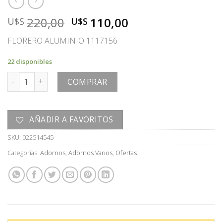
El
El
220,00
110,00
U$S
U$S
precio
precio
FLORERO ALUMINIO 1117156
original
actual
era:
es:
22 disponibles
U$S
U$S
ADORNO cantidad
220,00.
110,00.
COMPRAR
AÑADIR A FAVORITOS
SKU:
022514545
Categorías:
Adornos
,
Adornos Varios
,
Ofertas