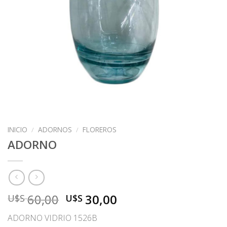
INICIO
/
ADORNOS
/
FLOREROS
ADORNO
El
El
60,00
30,00
U$S
U$S
precio
precio
ADORNO VIDRIO 1526B
original
actual