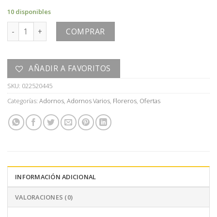
era:
es:
10 disponibles
U$S
U$S
ADORNO cantidad
60,00.
30,00.
COMPRAR
AÑADIR A FAVORITOS
SKU:
022520445
Categorías:
Adornos
,
Adornos Varios
,
Floreros
,
Ofertas
INFORMACIÓN ADICIONAL
VALORACIONES (0)