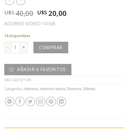
El
El
40,00
20,00
U$S
U$S
precio
precio
ADORNO VIDRIO 1416B
original
actual
era:
es:
18 disponibles
U$S
U$S
ADORNO cantidad
40,00.
20,00.
COMPRAR
AÑADIR A FAVORITOS
SKU:
022521145
Categorías:
Adornos
,
Adornos Varios
,
Floreros
,
Ofertas