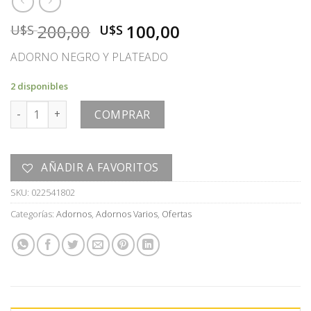
El
El
200,00
100,00
U$S
U$S
precio
precio
ADORNO NEGRO Y PLATEADO
original
actual
era:
es:
2 disponibles
U$S
U$S
ADORNO cantidad
200,00.
100,00.
COMPRAR
AÑADIR A FAVORITOS
SKU:
022541802
Categorías:
Adornos
,
Adornos Varios
,
Ofertas