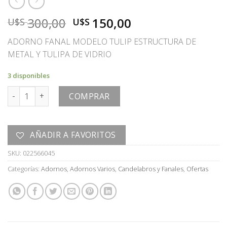
El
El
300,00
150,00
U$S
U$S
precio
precio
ADORNO FANAL MODELO TULIP ESTRUCTURA DE
original
actual
METAL Y TULIPA DE VIDRIO
era:
es:
U$S
U$S
3 disponibles
300,00.
150,00.
ADORNO cantidad
COMPRAR
AÑADIR A FAVORITOS
SKU:
022566045
Categorías:
Adornos
,
Adornos Varios
,
Candelabros y Fanales
,
Ofertas