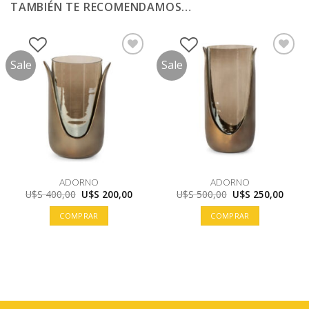
TAMBIÉN TE RECOMENDAMOS…
Sale
Sale
ADORNO
ADORNO
El
El
El
El
U$S
400,00
U$S
200,00
U$S
500,00
U$S
250,00
precio
precio
precio
preci
original
actual
original
actua
COMPRAR
COMPRAR
era:
es:
era:
es:
U$S
U$S
U$S
U$S
400,00.
200,00.
500,00.
250,0