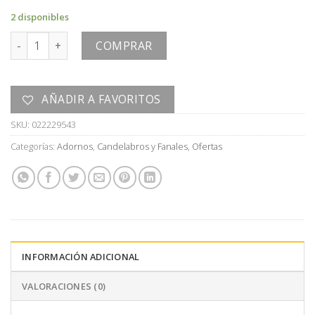
era:
es:
2 disponibles
U$S
U$S
ADORNO cantidad
60,00.
30,00.
COMPRAR
AÑADIR A FAVORITOS
SKU:
022229543
Categorías:
Adornos
,
Candelabros y Fanales
,
Ofertas
INFORMACIÓN ADICIONAL
VALORACIONES (0)