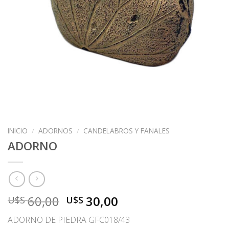
INICIO
/
ADORNOS
/
CANDELABROS Y FANALES
ADORNO
El
El
60,00
30,00
U$S
U$S
precio
precio
ADORNO DE PIEDRA GFC018/43
original
actual