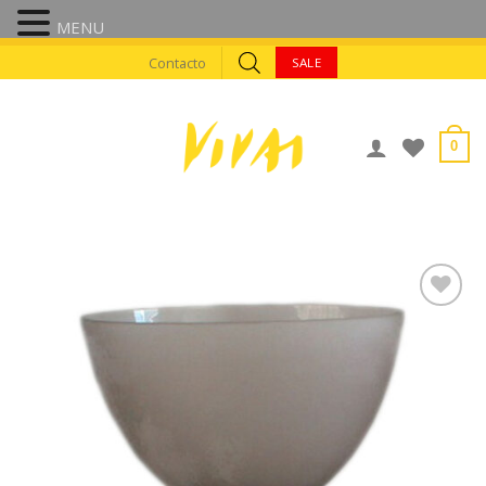
MENU
Skip
Contacto
SALE
to
content
0
AÑADIR A
FAVORITOS