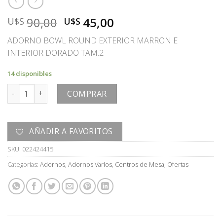
El
El
90,00
45,00
U$S
U$S
precio
precio
ADORNO BOWL ROUND EXTERIOR MARRON E
original
actual
INTERIOR DORADO TAM.2
era:
es:
U$S
U$S
14 disponibles
90,00.
45,00.
ADORNO cantidad
COMPRAR
AÑADIR A FAVORITOS
SKU:
022424415
Categorías:
Adornos
,
Adornos Varios
,
Centros de Mesa
,
Ofertas