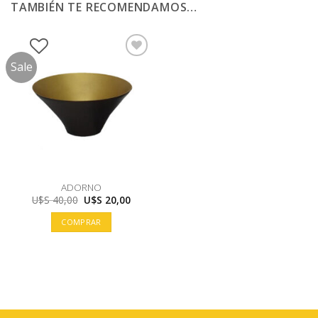
TAMBIÉN TE RECOMENDAMOS…
Sale
ADORNO
El
El
U$S
40,00
U$S
20,00
precio
precio
original
actual
COMPRAR
era:
es:
U$S
U$S
40,00.
20,00.