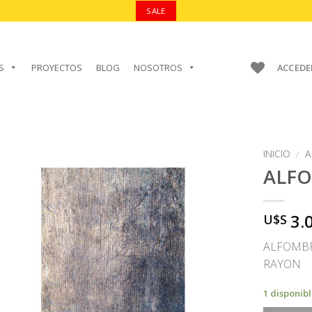
SALE
S
PROYECTOS
BLOG
NOSOTROS
ACCEDE
INICIO
/
A
ALF
3.
U$S
AÑADIR A
FAVORITOS
ALFOMBR
RAYON
1 disponib