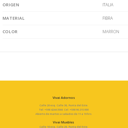
ORIGEN
ITALIA
MATERIAL
FIBRA
COLOR
MARRON
Vivai Adornos
Calle 20 esq. Calle 30, Punta del Este.
Tel: +598 4244 3566 Cel: +598 96 215 000
Abierto de martes a sabados de 11 a 19 hrs.
Vivai Muebles
Calle 18 esq. Calle 29, Punta del Este.