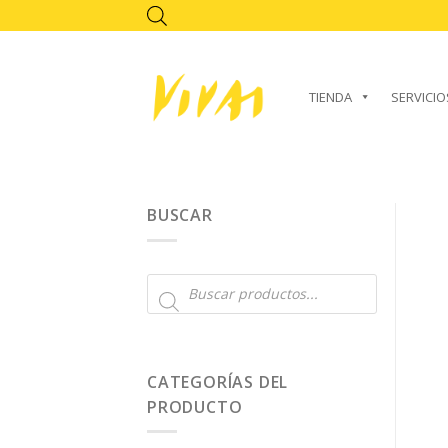
Skip
to
content
TIENDA
SERVICIO
BUSCAR
Búsqueda
de
productos
CATEGORÍAS DEL
PRODUCTO