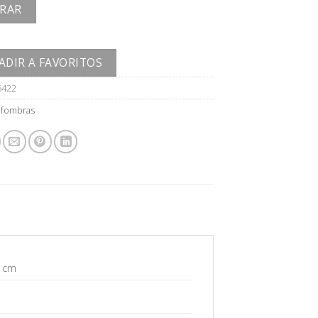
RAR
ADIR A FAVORITOS
6422
lfombras
1 cm