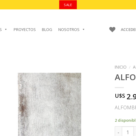
SALE
S
PROYECTOS
BLOG
NOSOTROS
ACCEDE
INICIO
/
A
ALF
2.
U$S
AÑADIR A
FAVORITOS
ALFOMBR
2 disponib
ALFOMBRA