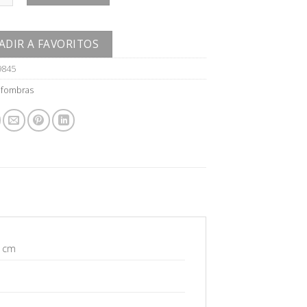
ADIR A FAVORITOS
9845
lfombras
1 cm