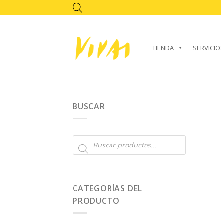
Skip
to
content
TIENDA
SERVICIO
BUSCAR
Búsqueda
de
productos
CATEGORÍAS DEL
PRODUCTO