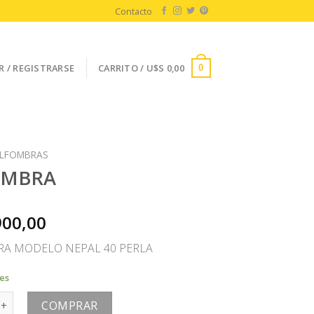
Contacto
R / REGISTRARSE
CARRITO /
U$S
0,00
0
LFOMBRAS
OMBRA
900,00
A MODELO NEPAL 40 PERLA
les
 cantidad
COMPRAR