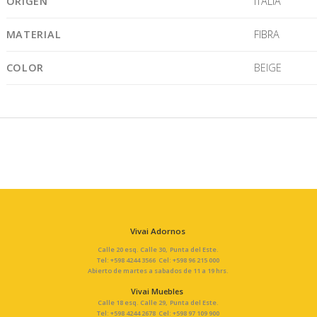
ORIGEN
ITALIA
MATERIAL
FIBRA
COLOR
BEIGE
Vivai Adornos
Calle 20 esq. Calle 30, Punta del Este.
Tel: +598 4244 3566 Cel: +598 96 215 000
Abierto de martes a sabados de 11 a 19 hrs.
Vivai Muebles
Calle 18 esq. Calle 29, Punta del Este.
Tel: +598 4244 2678 Cel: +598 97 109 900