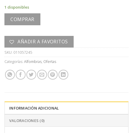
era:
es:
1 disponibles
U$S
U$S
4.900,00.
2.450,00.
COMPRAR
AÑADIR A FAVORITOS
SKU:
011057245
Categorías:
Alfombras
,
Ofertas
INFORMACIÓN ADICIONAL
VALORACIONES (0)