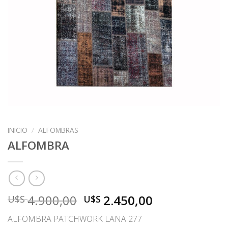
INICIO
/
ALFOMBRAS
ALFOMBRA
El
El
4.900,00
2.450,00
U$S
U$S
precio
precio
ALFOMBRA PATCHWORK LANA 277
original
actual