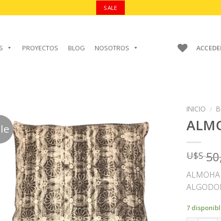
SALE
S
PROYECTOS
BLOG
NOSOTROS
ACCEDE
INICIO
/
B
ALM
le
50
U$S
AÑADIR A
FAVORITOS
ALMOHAD
ALGODON
7 disponib