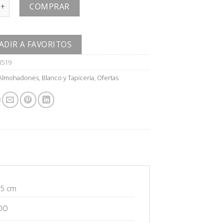
ON cantidad
COMPRAR
ADIR A FAVORITOS
8519
Almohadones
,
Blanco y Tapiceria
,
Ofertas
 5 cm
DO