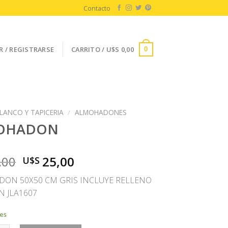
Contacto
R / REGISTRARSE
CARRITO /
U$S
0,00
0
LANCO Y TAPICERIA
/
ALMOHADONES
OHADON
El
El
,00
25,00
U$S
precio
precio
ON 50X50 CM GRIS INCLUYE RELLENO
original
actual
 JLA1607
era:
es:
U$S
U$S
les
50,00.
25,00.