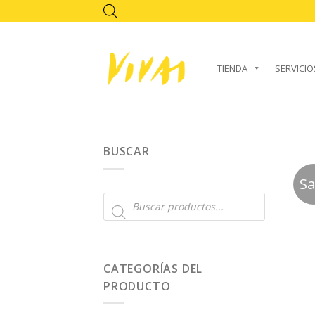
Skip
to
content
TIENDA
SERVICIO
BUSCAR
Sa
Búsqueda
de
productos
CATEGORÍAS DEL
PRODUCTO