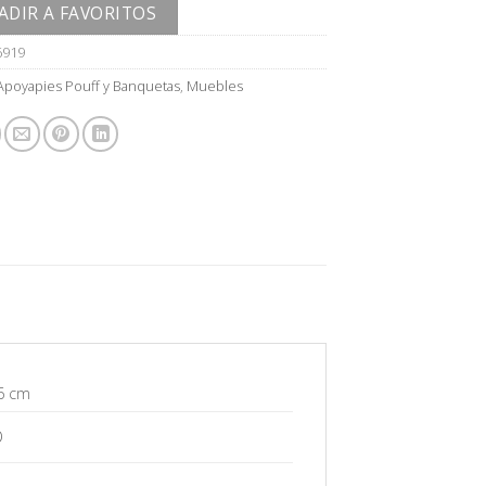
ADIR A FAVORITOS
6919
Apoyapies Pouff y Banquetas
,
Muebles
6 cm
O