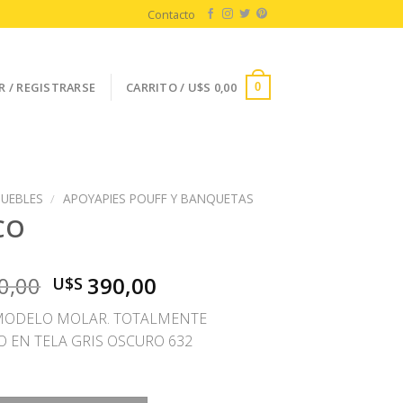
Contacto
R / REGISTRARSE
CARRITO /
U$S
0,00
0
UEBLES
/
APOYAPIES POUFF Y BANQUETAS
CO
El
El
0,00
390,00
U$S
precio
precio
MODELO MOLAR. TOTALMENTE
original
actual
O EN TELA GRIS OSCURO 632
era:
es:
U$S
U$S
950,00.
390,00.