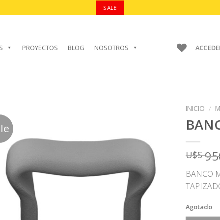
SALE
S
PROYECTOS
BLOG
NOSOTROS
ACCEDE
INICIO
/
M
BAN
le
95
U$S
AÑADIR A
FAVORITOS
BANCO 
TAPIZAD
Agotado