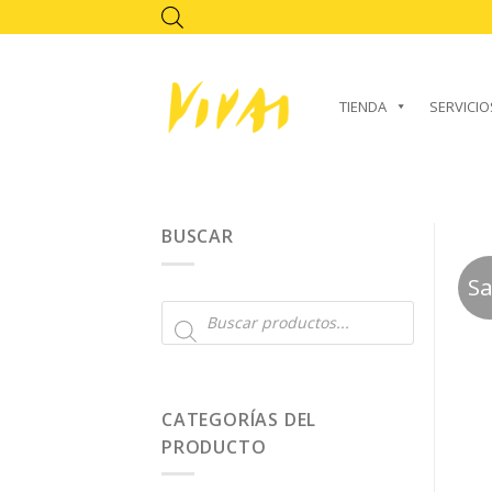
Skip
to
content
TIENDA
SERVICIO
BUSCAR
Sa
Búsqueda
de
productos
CATEGORÍAS DEL
PRODUCTO