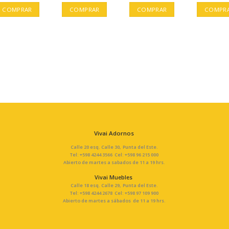
COMPRAR
COMPRAR
COMPRAR
COMPR
Vivai Adornos
Calle 20 esq. Calle 30, Punta del Este.
Tel: +598 4244 3566 Cel: +598 96 215 000
Abierto de martes a sabados de 11 a 19 hrs.
Vivai Muebles
Calle 18 esq. Calle 29, Punta del Este.
Tel: +598 4244 2678 Cel: +598 97 109 900
Abierto de martes a sábados de 11 a 19 hrs.