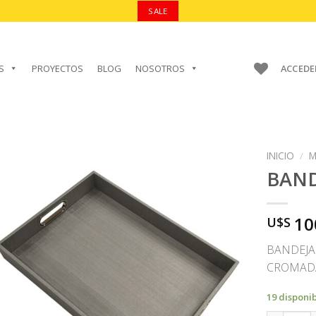
SALE
S
PROYECTOS
BLOG
NOSOTROS
ACCEDE
INICIO
/
M
BAND
10
U$S
AÑADIR A
FAVORITOS
BANDEJA
CROMAD
19 disponi