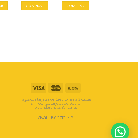
AR
COMPRAR
COMPRAR
Pagos con tarjetas de Crédito hasta 3 cuotas
sin recargo, tarjetas de Débito
o transferencias Bancarias
Vivai - Kenzia S.A.