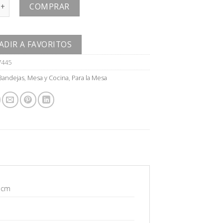
cantidad
COMPRAR
ADIR A FAVORITOS
7445
Bandejas
,
Mesa y Cocina
,
Para la Mesa
5 cm