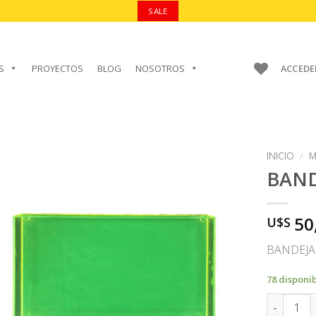
SALE
S
PROYECTOS
BLOG
NOSOTROS
ACCEDE
INICIO
/
M
BAND
50
U$S
AÑADIR A
FAVORITOS
BANDEJA
78 disponi
BANDEJA 