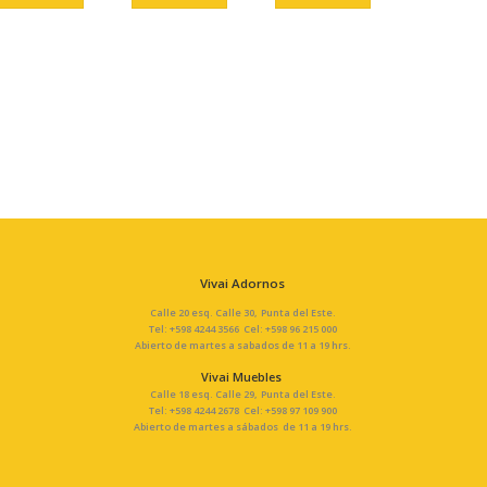
Vivai Adornos
Calle 20 esq. Calle 30, Punta del Este.
Tel: +598 4244 3566 Cel: +598 96 215 000
Abierto de martes a sabados de 11 a 19 hrs.
Vivai Muebles
Calle 18 esq. Calle 29, Punta del Este.
Tel: +598 4244 2678 Cel: +598 97 109 900
Abierto de martes a sábados de 11 a 19 hrs.