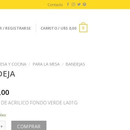
Contacto
R / REGISTRARSE
CARRITO /
U$S
0,00
0
ESA Y COCINA
/
PARA LA MESA
/
BANDEJAS
EJA
,00
 DE ACRILICO FONDO VERDE LA01G
bles
cantidad
COMPRAR