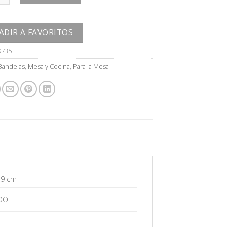
ADIR A FAVORITOS
9735
Bandejas
,
Mesa y Cocina
,
Para la Mesa
 9 cm
DO