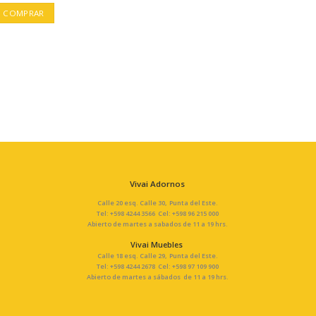
COMPRAR
Vivai Adornos
Calle 20 esq. Calle 30, Punta del Este.
Tel: +598 4244 3566 Cel: +598 96 215 000
Abierto de martes a sabados de 11 a 19 hrs.
Vivai Muebles
Calle 18 esq. Calle 29, Punta del Este.
Tel: +598 4244 2678 Cel: +598 97 109 900
Abierto de martes a sábados de 11 a 19 hrs.