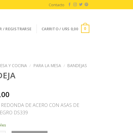
Contacto
R / REGISTRARSE
CARRITO /
U$S
0,00
0
ESA Y COCINA
/
PARA LA MESA
/
BANDEJAS
EJA
,00
 REDONDA DE ACERO CON ASAS DE
EGRO DS339
bles