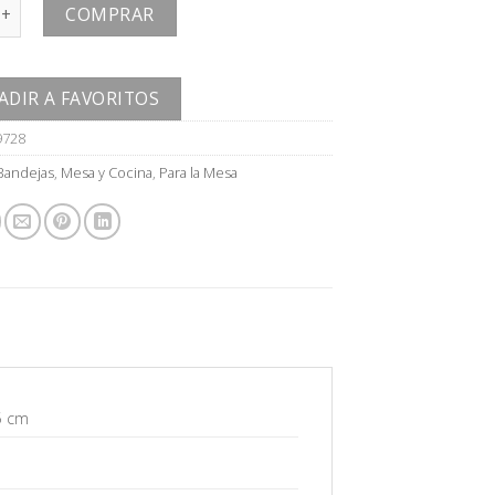
cantidad
COMPRAR
ADIR A FAVORITOS
9728
Bandejas
,
Mesa y Cocina
,
Para la Mesa
5 cm