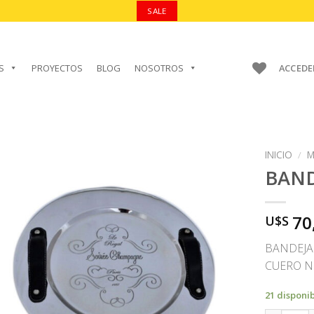
SALE
S
PROYECTOS
BLOG
NOSOTROS
ACCEDE
INICIO
/
M
BAND
70
U$S
AÑADIR A
FAVORITOS
BANDEJA
CUERO N
21 disponi